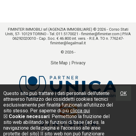
FIMINTER IMMOBILI srl (AGENZIA IMMOBILIARE) © 2026 - Corso Stati
Uniti, 57- 10129 TORINO - Tel.:
011.5170021
-
fiminter@fiminter.com
| P.IVA
06292020010 - Cap. Soc. € 46.800 int. vers. - R.E.A. TO n. 776247-
fiminter@legalmail.it
© 2026 -
Site Map
Privacy
|
Questo sito può trattare i dati personali dell’utente
OK
attraverso l’utilizzo dei cosiddetti cookies tecnici
esclusivamente per finalità funzionali all’utilizzo del
sito stesso. Per saperne di più
clicca qui
☒
Cookie necessari
: Permettono la fruizione del
sito web abilitando le funzioni di base (ad es. la
navigazione della pagina e l'accesso alle aree
protette del sito) Il sito web non può funzionare