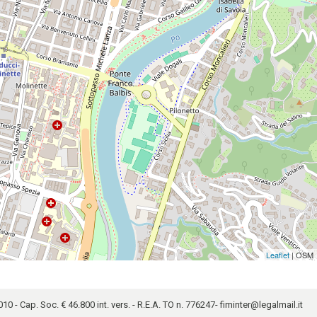
Leaflet
| OSM
10 - Cap. Soc. € 46.800 int. vers. - R.E.A. TO n. 776247-
fiminter@legalmail.it