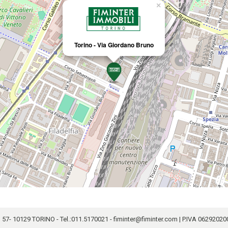
×
Torino - Via Giordano Bruno
57- 10129 TORINO - Tel.:
011.5170021
-
fiminter@fiminter.com
| P.IVA 062920200