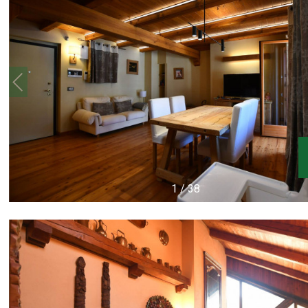
1
/
38