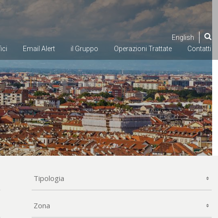
English
ici
Email
Alert
il Gruppo
Operazioni
Trattate
Contatti
Tipologia
Zona