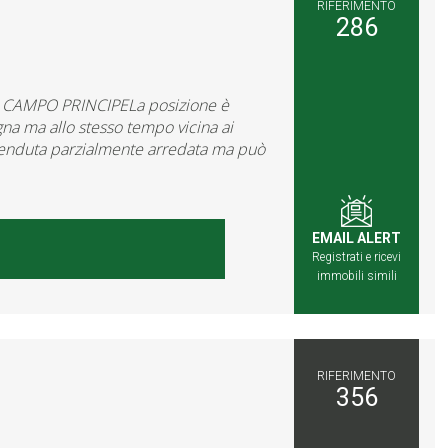
RIFERIMENTO
286
CAMPO PRINCIPELa posizione è
gna ma allo stesso tempo vicina ai
ne venduta parzialmente arredata ma può
EMAIL ALERT
Registrati e ricevi
immobili simili
RIFERIMENTO
356