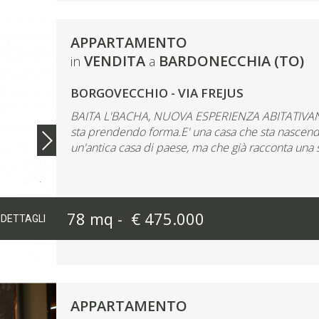
APPARTAMENTO
VENDITA
BARDONECCHIA (TO)
in
a
BORGOVECCHIO - VIA FREJUS
BAITA L'BACHA, NUOVA ESPERIENZA ABITATIVANel 
sta prendendo forma.E' una casa che sta nascendo 
un'antica casa di paese, ma che già racconta una st
78 mq -
€ 475.000
DETTAGLI
APPARTAMENTO