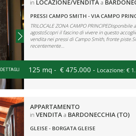
LOCAZIONE/VENDITA
BARDONEC
in
a
PRESSI CAMPO SMITH - VIA CAMPO PRIN
TRILOCALE ZONA CAMPO PRINCIPEDisponibile anch
agostoScopri il fascino di vivere in questo accog
vendita nei pressi di Campo Smith, fronte piste.Si
recentemente...
125 mq -
€ 475.000 -
Locazione: € 1
DETTAGLI
APPARTAMENTO
VENDITA
BARDONECCHIA (TO)
in
a
GLEISE - BORGATA GLEISE