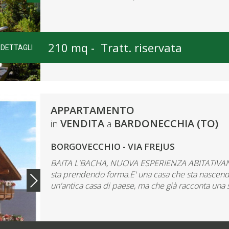
210 mq -
Tratt. riservata
DETTAGLI
APPARTAMENTO
VENDITA
BARDONECCHIA (TO)
in
a
BORGOVECCHIO - VIA FREJUS
BAITA L'BACHA, NUOVA ESPERIENZA ABITATIVANel 
sta prendendo forma.E' una casa che sta nascendo 
un'antica casa di paese, ma che già racconta una st