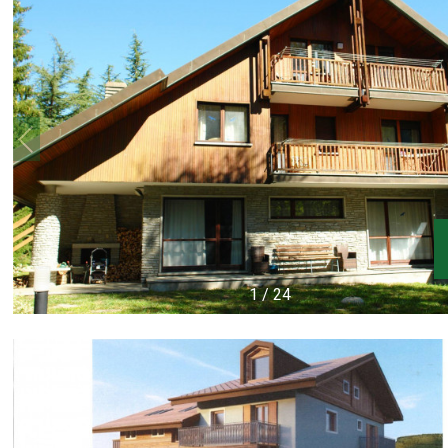
1
/
24