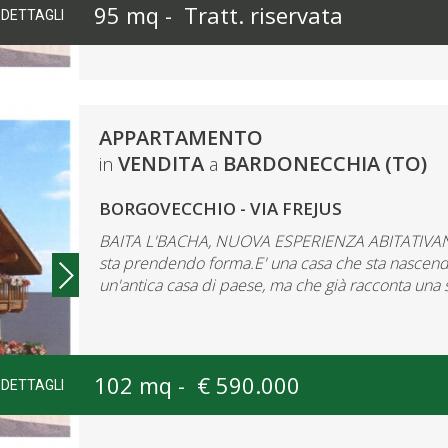
95 mq -
Tratt. riservata
DETTAGLI
APPARTAMENTO
VENDITA
BARDONECCHIA (TO)
in
a
BORGOVECCHIO - VIA FREJUS
BAITA L'BACHA, NUOVA ESPERIENZA ABITATIVANel 
sta prendendo forma.E' una casa che sta nascendo 
un'antica casa di paese, ma che già racconta una st
102 mq -
€ 590.000
DETTAGLI