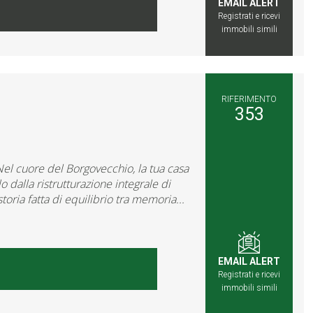
EMAIL ALERT
Registrati e ricevi
immobili simili
RIFERIMENTO
353
cuore del Borgovecchio, la tua casa
dalla ristrutturazione integrale di
oria fatta di equilibrio tra memoria...
EMAIL ALERT
Registrati e ricevi
immobili simili