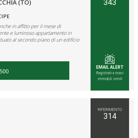
343
CHIA (TO)
CIPE
e in affitto per il mese di
liente e luminoso appartamento in
tuato al secondo piano di un edificio
EMAIL ALERT
.500
Registrati e ricevi
immobili simili
RIFERIMENTO
314