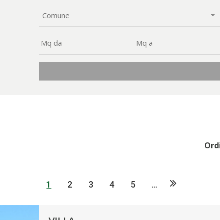
Comune
Ordi
1
2
3
4
5
...