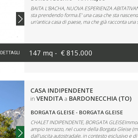
BAITA L'BACHA, NUOVA ESPERIENZA ABITATIVANel 
sta prendendo forma.E' una casa che sta nascendo 
un'antica casa di paese, ma che già racconta una st
147 mq -
€ 815.000
DETTAGLI
CASA INDIPENDENTE
VENDITA
BARDONECCHIA (TO)
in
a
BORGATA GLEISE - BORGATA GLEISE
CHALET INDIPENDENTE, BORGATA GLEISEImmobile,
ampio terrazzo, nel cuore della Borgata Gleise (
dall'uscita autostradale, in contesto esclusivo e d