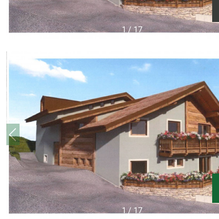
1
/
17
1
/
17