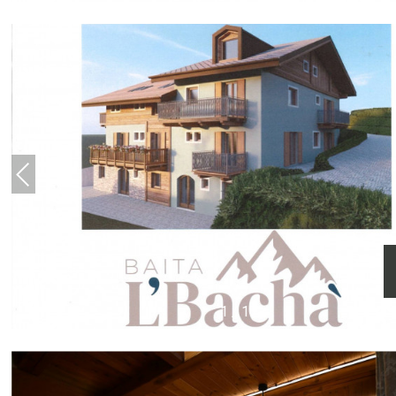
1
/
17