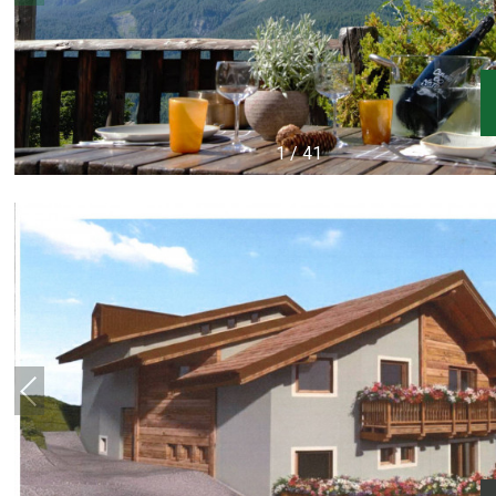
1
/
41