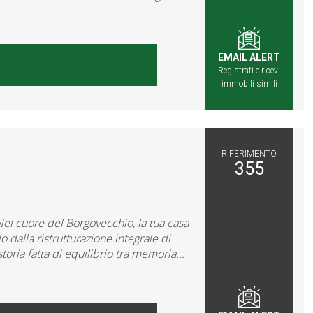
EMAIL ALERT
Registrati e ricevi
immobili simili
RIFERIMENTO
355
cuore del Borgovecchio, la tua casa
dalla ristrutturazione integrale di
oria fatta di equilibrio tra memoria...