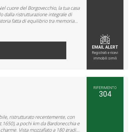
cuore del Borgovecchio, la tua casa
dalla ristrutturazione integrale di
oria fatta di equilibrio tra memoria...
EMAIL ALERT
Registrati e ricevi
immobili simili
RIFERIMENTO
304
 ristrutturato recentemente, con
mt.1650), a pochi km da Bardonecchia e
i charme. Vista mozzafiato a 180 gradi...