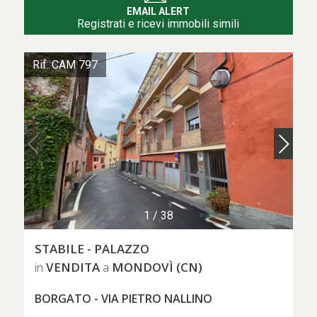
EMAIL ALERT
Registrati e ricevi immobili simili
Rif. CAM 797
1
/
38
STABILE - PALAZZO
VENDITA
MONDOVÌ (CN)
in
a
BORGATO - VIA PIETRO NALLINO