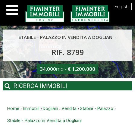
English
STABILE - PALAZZO IN VENDITA A DOGLIANI -
RIF. 8799
34.000
mq -
€ 1.200.000
RICERCA
IMMOBILI
Home
Immobili
Dogliani
Vendita
Stabile - Palazzo
›
›
›
›
›
Stabile - Palazzo in Vendita a Dogliani