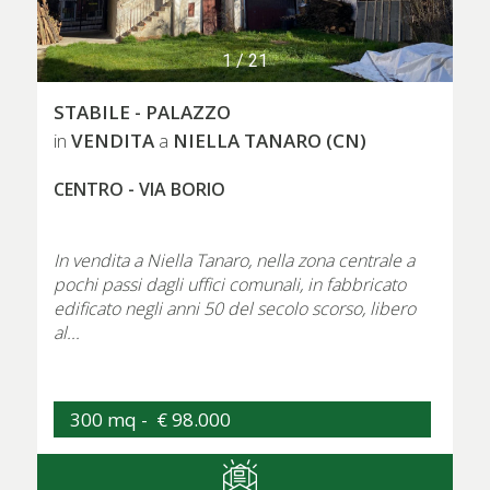
1
/
21
STABILE - PALAZZO
VENDITA
NIELLA TANARO (CN)
in
a
CENTRO - VIA BORIO
In vendita a Niella Tanaro, nella zona centrale a
pochi passi dagli uffici comunali, in fabbricato
edificato negli anni 50 del secolo scorso, libero
al...
300 mq -
€ 98.000