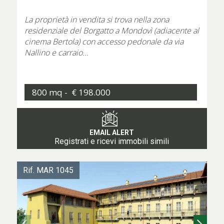
La proprietà in vendita si trova nella zona
residenziale del Borgatto a Mondovì (adiacente al
cinema Bertola) con accesso pedonale da via
Nallino e carraio...
800 mq -
€ 198.000
EMAIL ALERT
Registrati e ricevi immobili simili
Rif. MAR 1045