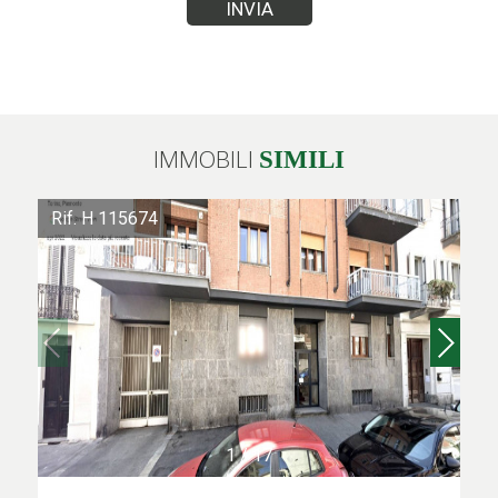
IMMOBILI
SIMILI
Rif. H 115674
1
/
17