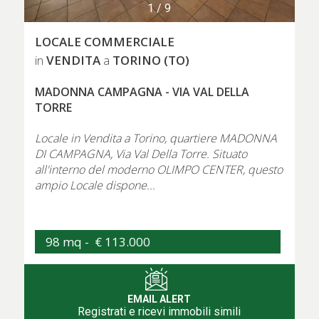
1
/
9
LOCALE COMMERCIALE
VENDITA
TORINO (TO)
in
a
MADONNA CAMPAGNA - VIA VAL DELLA
TORRE
Locale in Vendita a Torino, quartiere MADONNA
DI CAMPAGNA, Via Val Della Torre. Situato
all'interno del moderno OLIMPO CENTER, questo
ampio Locale dispone...
98 mq -
€ 113.000
EMAIL ALERT
Registrati e ricevi immobili simili