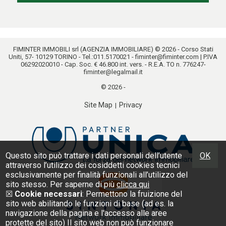
FIMINTER IMMOBILI srl (AGENZIA IMMOBILIARE) © 2026 - Corso Stati
Uniti, 57- 10129 TORINO - Tel.:
011.5170021
-
fiminter@fiminter.com
| P.IVA
06292020010 - Cap. Soc. € 46.800 int. vers. - R.E.A. TO n. 776247-
fiminter@legalmail.it
© 2026 -
Site Map
Privacy
|
Questo sito può trattare i dati personali dell’utente
OK
attraverso l’utilizzo dei cosiddetti cookies tecnici
esclusivamente per finalità funzionali all’utilizzo del
sito stesso. Per saperne di più
clicca qui
☒
Cookie necessari
: Permettono la fruizione del
sito web abilitando le funzioni di base (ad es. la
navigazione della pagina e l'accesso alle aree
protette del sito) Il sito web non può funzionare