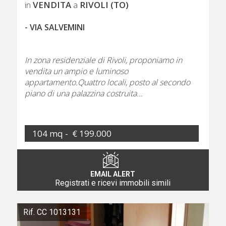
VENDITA
RIVOLI (TO)
in
a
- VIA SALVEMINI
In zona residenziale di Rivoli, proponiamo in
vendita un ampio e luminoso
appartamento.Quattro locali, posto al secondo
piano di una palazzina costruita...
104 mq -
€ 199.000
EMAIL ALERT
Registrati e ricevi immobili simili
Rif. CC 1013131