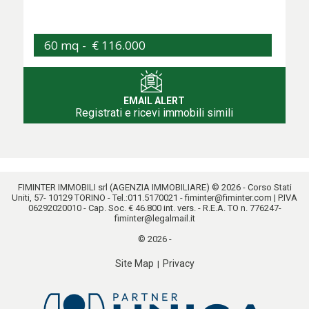
60 mq -
€ 116.000
EMAIL ALERT
Registrati e ricevi immobili simili
FIMINTER IMMOBILI srl (AGENZIA IMMOBILIARE) © 2026 - Corso Stati
Uniti, 57- 10129 TORINO - Tel.:
011.5170021
-
fiminter@fiminter.com
| P.IVA
06292020010 - Cap. Soc. € 46.800 int. vers. - R.E.A. TO n. 776247-
fiminter@legalmail.it
© 2026 -
Site Map
Privacy
|