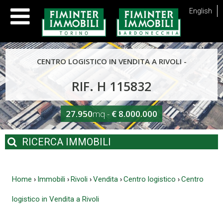
English
CENTRO LOGISTICO IN VENDITA A RIVOLI -
RIF. H 115832
27.950
mq -
€ 8.000.000
RICERCA
IMMOBILI
Home
Immobili
Rivoli
Vendita
Centro logistico
Centro
›
›
›
›
›
logistico in Vendita a Rivoli