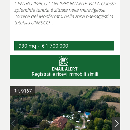
CENTRO IPPICO CON IMPORTANTE VILLA Questa
splendida tenuta è situata nella meravigliosa
cornice del Monferrato, nella zona paesaggistica
tutelata UNESCO...
930 mq -
€ 1.700.000
EMAIL ALERT
Registrati e ricevi immobili simili
Rif. 9167