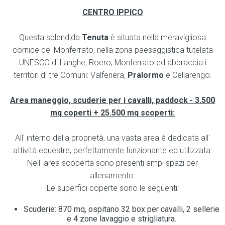
CENTRO IPPICO
Questa splendida
Tenuta
è situata nella meravigliosa
cornice del Monferrato, nella zona paesaggistica tutelata
UNESCO di Langhe, Roero, Monferrato ed abbraccia i
territori di tre Comuni: Valfenera,
Pralormo
e Cellarengo.
Area maneggio, scuderie per i cavalli, paddock - 3.500
mq coperti + 25.500 mq scoperti:
All' interno della proprietà, una vasta area è dedicata all'
attività equestre, perfettamente funzionante ed utilizzata.
Nell' area scoperta sono presenti ampi spazi per
allenamento.
Le superfici coperte sono le seguenti:
Scuderie: 870 mq, ospitano 32 box per cavalli, 2 sellerie
e 4 zone lavaggio e strigliatura.