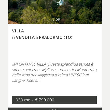
1
/
59
VILLA
VENDITA
PRALORMO (TO)
in
a
IMPORTANTE VILLA Questa splendida tenuta è
situata nella meravigliosa cornice del Monferrato,
nella zona paesaggistica tutelata UNESCO di
Langhe, Roero,...
930 mq -
€ 790.000