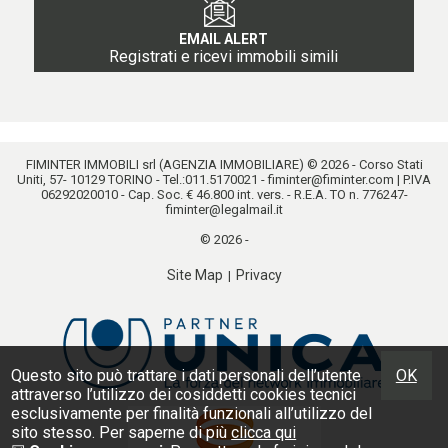
EMAIL ALERT
Registrati e ricevi immobili simili
FIMINTER IMMOBILI srl (AGENZIA IMMOBILIARE) © 2026 - Corso Stati
Uniti, 57- 10129 TORINO - Tel.:
011.5170021
-
fiminter@fiminter.com
| P.IVA
06292020010 - Cap. Soc. € 46.800 int. vers. - R.E.A. TO n. 776247-
fiminter@legalmail.it
© 2026 -
Site Map
Privacy
|
Questo sito può trattare i dati personali dell’utente
OK
attraverso l’utilizzo dei cosiddetti cookies tecnici
esclusivamente per finalità funzionali all’utilizzo del
sito stesso. Per saperne di più
clicca qui