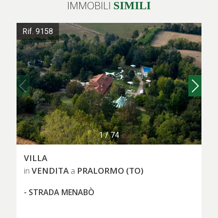
IMMOBILI
SIMILI
Rif. 9158
1
/
74
VILLA
VENDITA
PRALORMO (TO)
in
a
- STRADA MENABÒ