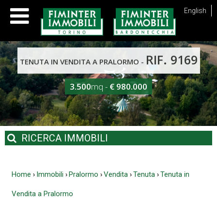
English
RIF. 9169
TENUTA IN VENDITA A PRALORMO -
3.500
mq -
€ 980.000
RICERCA
IMMOBILI
Home
Immobili
Pralormo
Vendita
Tenuta
Tenuta in
›
›
›
›
›
Vendita a Pralormo