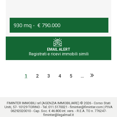
930 mq -
€ 790.000
EMAIL ALERT
Registrati e ricevi immobili simili
1
2
3
4
5
...
FIMINTER IMMOBILI srl (AGENZIA IMMOBILIARE) © 2026 - Corso Stati
Uniti, 57- 10129 TORINO - Tel.:
011.5170021
-
fiminter@fiminter.com
| P.IVA
06292020010 - Cap. Soc. € 46.800 int. vers. - R.E.A. TO n. 776247-
fiminter@legalmail.it