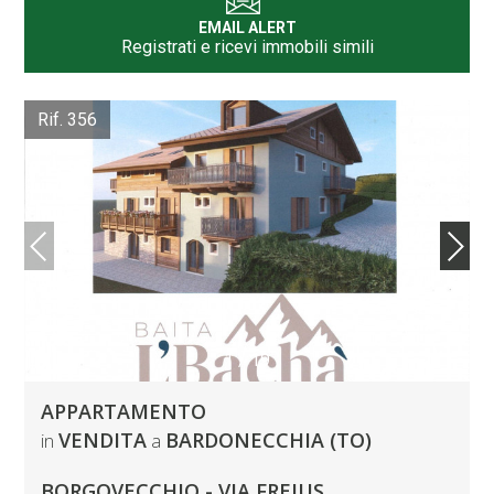
EMAIL ALERT
Registrati e ricevi immobili simili
Rif. 356
1
/
19
APPARTAMENTO
VENDITA
BARDONECCHIA (TO)
in
a
BORGOVECCHIO - VIA FREJUS