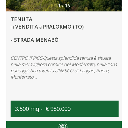
1
/
16
TENUTA
VENDITA
PRALORMO (TO)
in
a
- STRADA MENABÒ
CENTRO IPPICOQuesta splendida tenuta è situata
nella meravigliosa cornice del Monferrato, nella zona
paesaggistica tutelata UNESCO di Langhe, Roero,
Monferrato...
3.500 mq -
€ 980.000