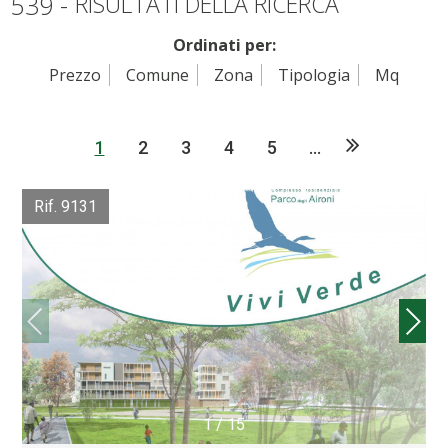
539 -
RISULTATI DELLA RICERCA
Ordinati per:
Prezzo
Comune
Zona
Tipologia
Mq
1
2
3
4
5
...
Rif. 9131
1
/
15