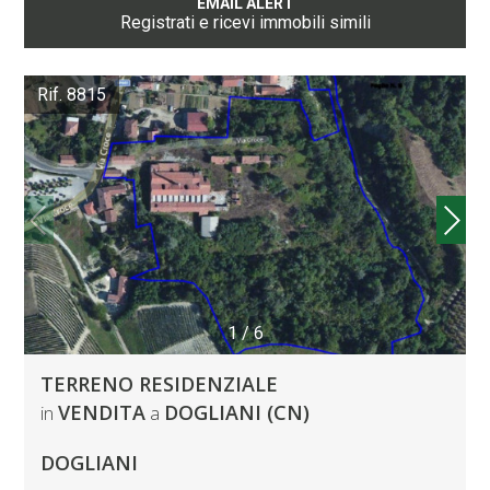
EMAIL ALERT
Registrati e ricevi immobili simili
Rif. 8815
1
/
6
TERRENO RESIDENZIALE
VENDITA
DOGLIANI (CN)
in
a
DOGLIANI