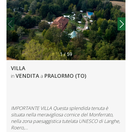
1
/
59
VILLA
VENDITA
PRALORMO (TO)
in
a
IMPORTANTE VILLA Questa splendida tenuta è
situata nella meravigliosa cornice del Monferrato,
nella zona paesaggistica tutelata UNESCO di Langhe,
Roero,...