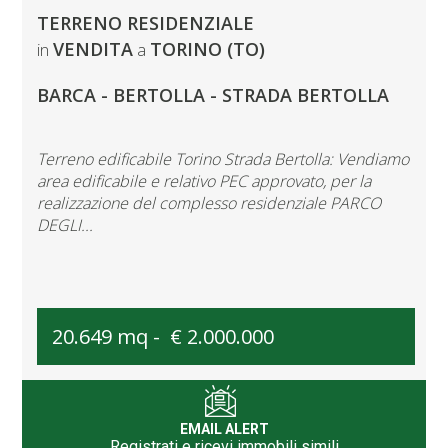
TERRENO RESIDENZIALE
VENDITA
TORINO (TO)
in
a
BARCA - BERTOLLA - STRADA BERTOLLA
Terreno edificabile Torino Strada Bertolla: Vendiamo
area edificabile e relativo PEC approvato, per la
realizzazione del complesso residenziale PARCO
DEGLI...
20.649 mq -
€ 2.000.000
EMAIL ALERT
Registrati e ricevi immobili simili