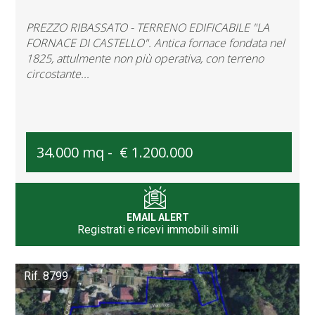
PREZZO RIBASSATO - TERRENO EDIFICABILE "LA
FORNACE DI CASTELLO". Antica fornace fondata nel
1825, attulmente non più operativa, con terreno
circostante...
34.000 mq -
€ 1.200.000
EMAIL ALERT
Registrati e ricevi immobili simili
Rif. 8799