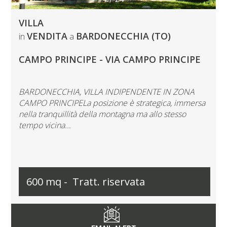
VILLA
VENDITA
BARDONECCHIA (TO)
in
a
CAMPO PRINCIPE - VIA CAMPO PRINCIPE
BARDONECCHIA, VILLA INDIPENDENTE IN ZONA
CAMPO PRINCIPELa posizione è strategica, immersa
nella tranquillità della montagna ma allo stesso
tempo vicina...
600 mq -
Tratt. riservata