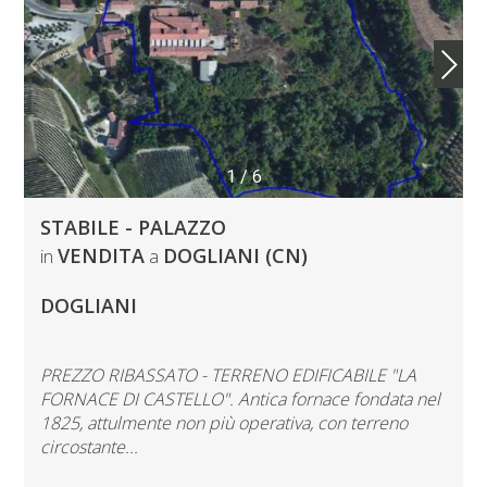
1
/
6
STABILE - PALAZZO
VENDITA
DOGLIANI (CN)
in
a
DOGLIANI
PREZZO RIBASSATO - TERRENO EDIFICABILE "LA
FORNACE DI CASTELLO". Antica fornace fondata nel
1825, attulmente non più operativa, con terreno
circostante...