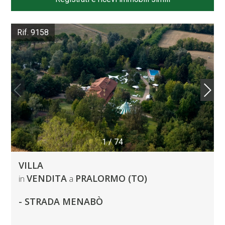
Rif. 9158
1
/
74
VILLA
VENDITA
PRALORMO (TO)
in
a
- STRADA MENABÒ